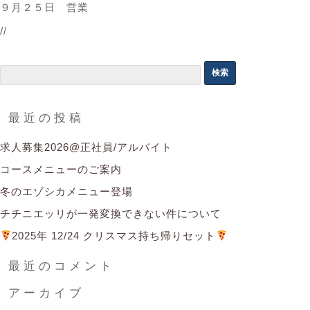
９月２５日 営業
//
検
索:
最近の投稿
求人募集2026@正社員/アルバイト
コースメニューのご案内
冬のエゾシカメニュー登場
チチニエッリが一発変換できない件について
2025年 12/24 クリスマス持ち帰りセット
最近のコメント
アーカイブ