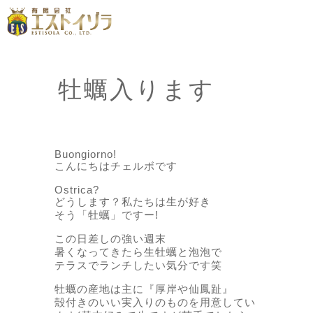
牡蠣入ります
Buongiorno!
こんにちはチェルボです
Ostrica?
どうします？私たちは生が好き
そう「牡蠣」ですー!
この日差しの強い週末
暑くなってきたら生牡蠣と泡泡で
テラスでランチしたい気分です笑
牡蠣の産地は主に『厚岸や仙鳳趾』
殻付きのいい実入りのものを用意してい