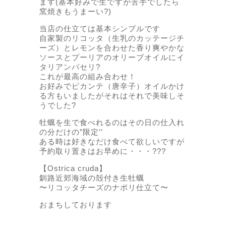
ます(基本好みで生ですが苦手でしたら
窯焼きもうまーい?)
当店の仕立ては基本シンプルです
自家製のリコッタ（生乳のカッテージチ
ーズ）とレモンを合わせた香り爽やかな
ソースとプーリアのオリーブオイルにイ
タリアンパセリ?
これが最高の組み合わせ！
お好みでピカンテ（唐辛子）オイルかけ
る方もいましたがそれはそれで美味しそ
うでした?
牡蠣を生で食べれるのはその日の仕入れ
の分だけの”限定’’
ある時は好きなだけ食べて欲しいですが
予約取り置きはお早めに・・・???
【Ostrica cruda】
釧路近郊海域の殻付き生牡蠣
〜リコッタチーズのナポリ仕立て〜
おまちしております