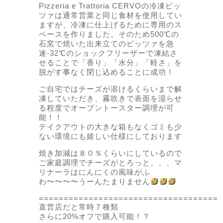
Pizzeria e Trattoria CERVOの冷凍ピッ
ツァは通常営業と同じ食材を使用してい
ますが、冷凍に仕上げるために専用のス
ペースを作りました。そのため500℃の
石窯で焼いた出来立てのピッツァを急
速-32℃のショックフリーザーで凍結さ
せることで「香り」「水分」「軽さ」を
脱がす事なく閉じ込めることに成功！
ご自宅ではチーズが溶けるくらいまで解
凍していただき、霧吹きで表面を湿らせ
る程度でオーブントースター調理が可
能！！
テイクアウトの大きな箱もなくゴミも少
ない環境にも嬉しい仕様にしております
焼き加減は８０％くらいにしているので
ご家庭調理でチーズがとろっと、、、マ
リナーラはにんにくの風味がふ
わ〜〜〜〜うーんたまりません
====================================
直営店だと常時７種類
さらに20%オフで購入可能！？