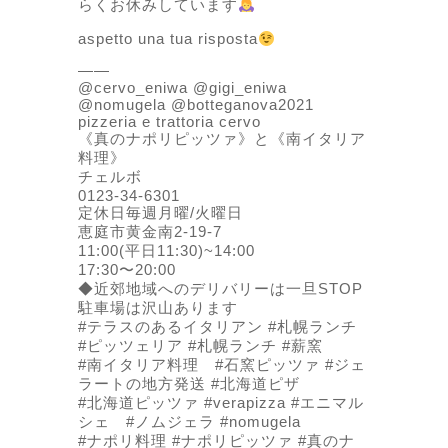
らくお休みしています
aspetto una tua risposta
——
@cervo_eniwa @gigi_eniwa
@nomugela @botteganova2021
pizzeria e trattoria cervo
《真のナポリピッツァ》と《南イタリア
料理》
チェルボ
0123-34-6301
定休日毎週月曜/火曜日
恵庭市黄金南2-19-7
11:00(平日11:30)~14:00
17:30〜20:00
◆近郊地域へのデリバリーは一旦STOP
駐車場は沢山あります
#テラスのあるイタリアン #札幌ランチ
#ピッツェリア #札幌ランチ #薪窯
#南イタリア料理 #石窯ピッツァ #ジェ
ラートの地方発送 #北海道ピザ
#北海道ピッツァ #verapizza #エニマル
シェ #ノムジェラ #nomugela
#ナポリ料理 #ナポリピッツァ #真のナ