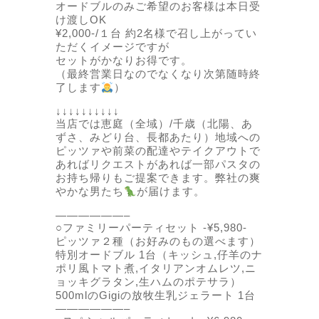
オードブルのみご希望のお客様は本日受
け渡しOK
¥2,000-/１台 約2名様で召し上がってい
ただくイメージですが
セットがかなりお得です。
（最終営業日なのでなくなり次第随時終
了します
）
↓↓↓↓↓↓↓↓↓↓
当店では恵庭（全域）/千歳（北陽、あ
ずさ、みどり台、長都あたり）地域への
ピッツァや前菜の配達やテイクアウトで
あればリクエストがあれば一部パスタの
お持ち帰りもご提案できます。弊社の爽
やかな男たち
が届けます。
——————–
○ファミリーパーティセット -¥5,980-
ピッツァ２種（お好みのもの選べます）
特別オードブル 1台（キッシュ,仔羊のナ
ポリ風トマト煮,イタリアンオムレツ,ニ
ョッキグラタン,生ハムのポテサラ）
500mlのGigiの放牧生乳ジェラート 1台
——————–