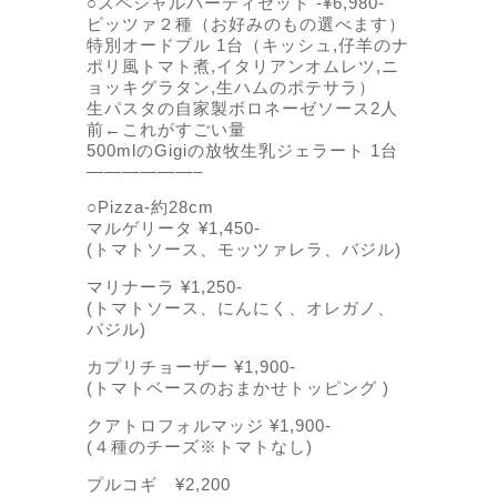
○スペシャルパーティセット -¥6,980-
ピッツァ２種（お好みのもの選べます）
特別オードブル 1台（キッシュ,仔羊のナ
ポリ風トマト煮,イタリアンオムレツ,ニ
ョッキグラタン,生ハムのポテサラ）
生パスタの自家製ボロネーゼソース2人
前←これがすごい量
500mlのGigiの放牧生乳ジェラート 1台
——————–
○Pizza-約28cm
マルゲリータ ¥1,450-
(トマトソース、モッツァレラ、バジル)
マリナーラ ¥1,250-
(トマトソース、にんにく、オレガノ、
バジル)
カプリチョーザー ¥1,900-
(トマトベースのおまかせトッピング )
クアトロフォルマッジ ¥1,900-
(４種のチーズ※トマトなし)
プルコギ ¥2,200