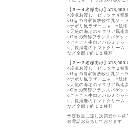
【３〜４名様向け】¥18,000
○冷凍お渡し ピッツァ４種
○Gigiの自家製放牧生乳ジ
○ナポリ風ラザーニャ ○飯
○天使の海老のイタリア風南
○Gigiの芳醇フランスバゲ
○ごろごろ牛肉とパルミジャ
○手長海老のトマトクリーム
など全部で約１１種類
【２〜３名様向け】¥13,000
○冷凍お渡し ピッツァ２種
○Gigiの自家製放牧生乳ジ
○ナポリ風ラザーニャ ○飯
○天使の海老のイタリア風南
○Gigiの芳醇フランスバゲ
○ごろごろ牛肉とパルミジャ
○手長海老のトマトクリーム
など全部で約１１種類
予定数量に達し次第受付を終
お電話お待ちしております