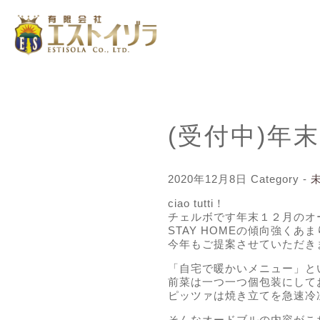
(受付中)年
2020年12月8日
Category -
ciao tutti！
チェルボです年末１２月のオ
STAY HOMEの傾向強く
今年もご提案させていただき
「自宅で暖かいメニュー」と
前菜は一つ一つ個包装にして
ピッツァは焼き立てを急速冷
そんなオードブルの内容がこ