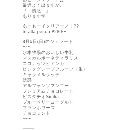
最近よく出ますが、
『 誘惑 』
あります笑
あーもーイタリアーノ！??
te alla pesca ¥280〜
8月9日(日)のジェラート
〜〜
水本牧場のおいしい牛乳
マスカルポーネティラミス
ココナッツビアンカ
ピンクグレープフルーツ（生）
キャラメルラッテ
誘惑
アルフォンソマンゴー
プレミアムチョコレート
ピスタチオSicilia
ブルーベリーヨーグルト
フランボワーズ
チョコミント
〜〜
——–