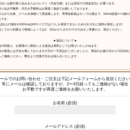
支払いは銀行振り込みまたはコレクト（代金引換）または店頭での現金支払いが選べます。
振り込み手数料、代引き手数料はお客様ご負担でお願いしております。
来上がり次第、クール冷凍便にて発送致します。専用化粧箱はカップ12個まで、500ml容器2〜3個の
応です。
上記以上の場合や2000mlは60サイズでは1つしか発送できないためそれぞれに送料が発生します)
送してから到着まで地域によっては2、3日かかりますのでその点をご考慮の上、発注ください。
■ 返品について ■
品の性格上、お客様のご都合による返品は原則としてお受けいたしかねます。
品の製造には万全を期しておりますが万が一不良品がございましたら、商品のお届け日から7日以内
へご連絡ください。弊社より交換方法をお知らせいたします。
ールでのお問い合わせ・ご注文は下記メールフォームから送信ください
常にメールは確認しておりますが、2〜3日経ってもご連絡がない場合
お手数ですが再度ご連絡をお願いいたします。
お名前
(必須)
メールアドレス
(必須)