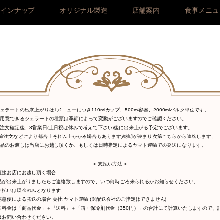
ラインナップ
オリジナル製造
店舗案内
食事メニュ
ジェラートの出来上がりは1メニューにつき110mlカップ、500ml容器、2000mlバルク単位です。
ご用意できるジェラートの種類は季節によって変動がございますのでご確認ください。
ご注文確定後、3営業日(土日祝は休みで考えて下さい)後に出来上がる予定でございます。
事前注文などにより都合上それ以上かかる場合もあります)納期が決まり次第こちらから連絡します。
商品のお渡しは当店にお越し頂くか、もしくは日時指定によるヤマト運輸での発送になります。
< 支払い方法 >
直接お店にお越し頂く場合
品が出来上がりましたらご連絡致しますので、いつ何時ごろ来られるかお知らせください。
支払いは現金のみとなります。
宅急便による発送の場合 会社:ヤマト運輸 (※配送会社のご指定はできません)
送料金は「商品代金」＋「送料」＋「箱・保冷剤代金（350円）」の合計にて計算いたしますので、
はお問い合わせください。