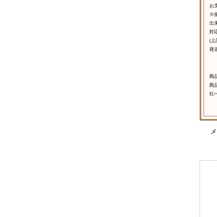
お
※
出
対
(
発
商
商
社
メ