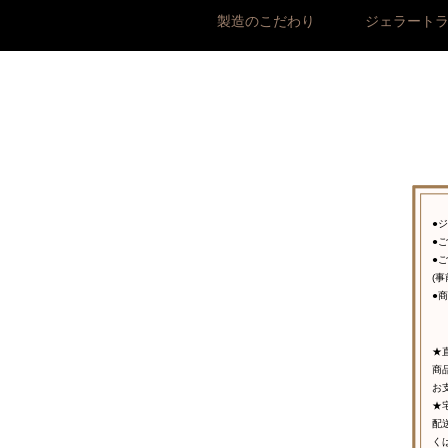
製造のこだわり
ジェラート
●
●
●
(
●
★
商
お
★
配
く